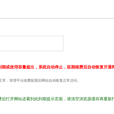
到期或使用容量超出，系统自动停止，延期续费后自动恢复开通
正常，管理平台续费延期后网站自动恢复正常访问。
费后打开网站还看到此到期提示页面，请清空浏览器缓存再重新