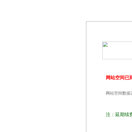
网站空间已
网站空间数据
注：延期续